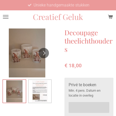
Unieke handgemaakte stukken
Ga
direct
Creatief Geluk
naar
de
hoofdinhoud
Decoupage
theelichthouder
s
€ 18,00
Privé te boeken
Min. 4 pers. Datum en
locatie in overleg